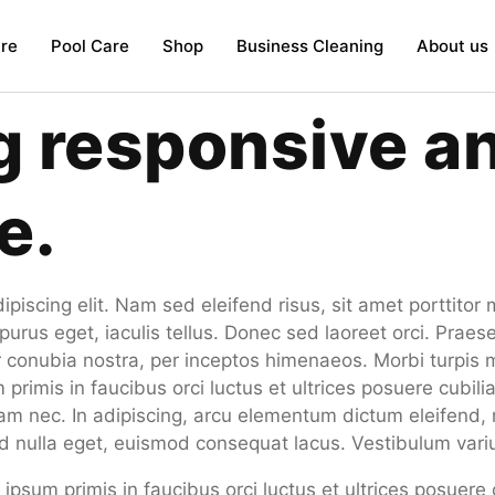
re
Pool Care
Shop
Business Cleaning
About us
 responsive an
e.
iscing elit. Nam sed eleifend risus, sit amet porttitor m
purus eget, iaculis tellus. Donec sed laoreet orci. Praesen
per conubia nostra, per inceptos himenaeos. Morbi turpis
primis in faucibus orci luctus et ultrices posuere cubili
quam nec. In adipiscing, arcu elementum dictum eleifend, m
 id nulla eget, euismod consequat lacus. Vestibulum var
ipsum primis in faucibus orci luctus et ultrices posuere 