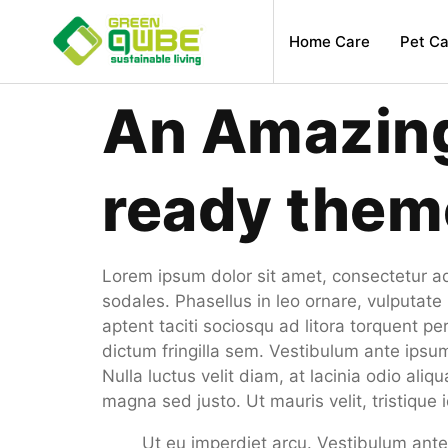
Home Care
Pet Ca
An Amazing
ready them
Lorem ipsum dolor sit amet, consectetur adip
sodales. Phasellus in leo ornare, vulputate 
aptent taciti sociosqu ad litora torquent 
dictum fringilla sem. Vestibulum ante ipsum 
Nulla luctus velit diam, at lacinia odio ali
magna sed justo. Ut mauris velit, tristique
Ut eu imperdiet arcu. Vestibulum ante 