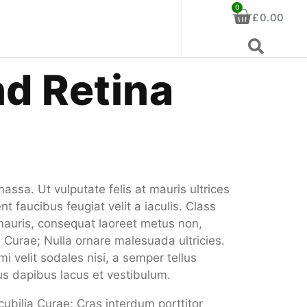
0
£
0.00
d Retina
assa. Ut vulputate felis at mauris ultrices
t faucibus feugiat velit a iaculis. Class
 mauris, consequat laoreet metus non,
a Curae; Nulla ornare malesuada ultricies.
i velit sodales nisi, a semper tellus
ius dapibus lacus et vestibulum.
cubilia Curae; Cras interdum porttitor