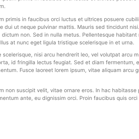
em.
 primis in faucibus orci luctus et ultrices posuere cubi
 dui ut neque pulvinar mattis. Mauris sed tincidunt nisi
 dictum non. Sed in nulla metus. Pellentesque habitant 
s at nunc eget ligula tristique scelerisque in et urna.
scelerisque, nisi arcu hendrerit leo, vel volutpat arcu mi
ta, id fringilla lectus feugiat. Sed et diam fermentum, e
entum. Fusce laoreet lorem ipsum, vitae aliquam arcu gr
iam non suscipit velit, vitae ornare eros. In hac habitass
mentum ante, eu dignissim orci. Proin faucibus quis orci