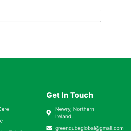
Get In Touch
Care
Newry, Northern
Ireland.
re
greenqubeglobal@gmail.com